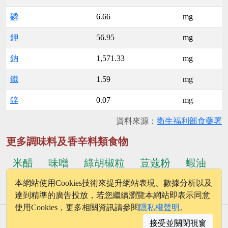
磷
6.66
mg
鉀
56.95
mg
鈉
1,571.33
mg
鐵
1.59
mg
鋅
0.07
mg
資料來源：
衛生福利部食藥署
更多調味料及香辛料類食物
米醋
味噌
綠胡椒粒
荳蔻粉
蝦油
本網站使用Cookies技術來提升網站表現、數據分析以及
...更多食物
蕃茄義大利麵醬
達到精準的廣告投放，若您繼續瀏覽本網站即表示同意
使用Cookies，更多相關資訊請參閱
隱私權聲明
。
© 2026 - onelife.tw
接受並關閉視窗