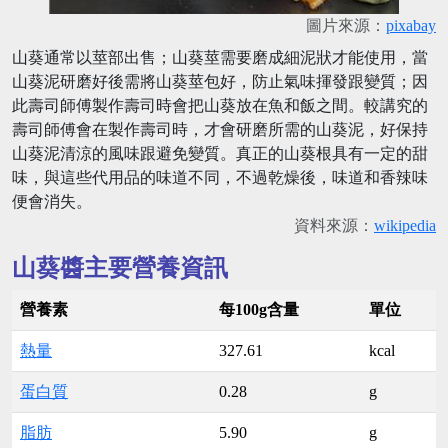
圖片來源：
pixabay
山葵通常以莖部出售；山葵莖需要磨成細泥狀才能使用，當
山葵泥研磨好後需將山葵莖包好，防止氣味揮發跟變質；因
此壽司師傅製作壽司時會把山葵放在魚和飯之間。較講究的
壽司師傅會在製作壽司時，才會研磨所需的山葵泥，好保持
山葵泥清涼的風味跟避免變質。真正的山葵根具有一定的甜
味，與這些代用品的味道不同，不過乾燥後，味道和香辣味
便會消失。
資料來源：
wikipedia
山葵醬主要營養資訊
營養素
每100g含量
單位
熱量
327.61
kcal
蛋白質
0.28
g
脂肪
5.90
g