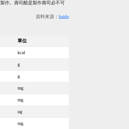
己製作。壽司醋是製作壽司必不可
資料來源：
baidu
單位
kcal
g
g
mg
mg
ug
mg