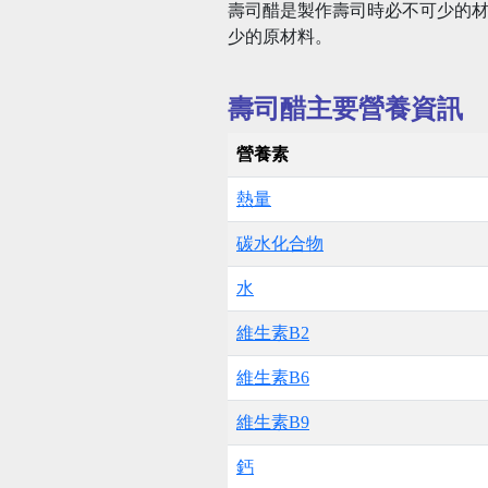
壽司醋是製作壽司時必不可少的
少的原材料。
壽司醋主要營養資訊
營養素
熱量
碳水化合物
水
維生素B2
維生素B6
維生素B9
鈣