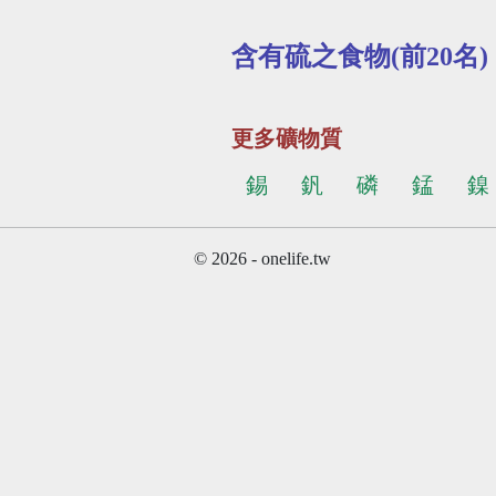
含有硫之食物(前20名)
更多礦物質
錫
釩
磷
錳
鎳
© 2026 - onelife.tw