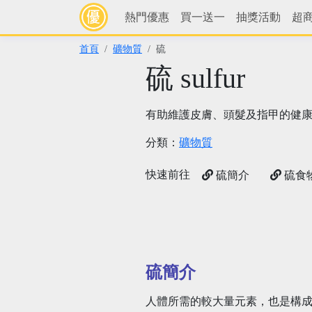
熱門優惠
買一送一
抽獎活動
超
首頁
礦物質
硫
硫 sulfur
有助維護皮膚、頭髮及指甲的健
分類：
礦物質
快速前往
硫簡介
硫食
硫簡介
人體所需的較大量元素，也是構