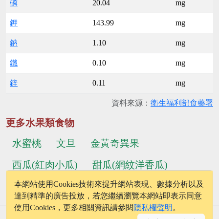
磷
20.04
mg
鉀
143.99
mg
鈉
1.10
mg
鐵
0.10
mg
鋅
0.11
mg
資料來源：
衛生福利部食藥署
更多水果類食物
水蜜桃
文旦
金黃奇異果
西瓜(紅肉小瓜)
甜瓜(網紋洋香瓜)
本網站使用Cookies技術來提升網站表現、數據分析以及
...更多食物
黃皮葡萄柚
達到精準的廣告投放，若您繼續瀏覽本網站即表示同意
使用Cookies，更多相關資訊請參閱
隱私權聲明
。
© 2026 - onelife.tw