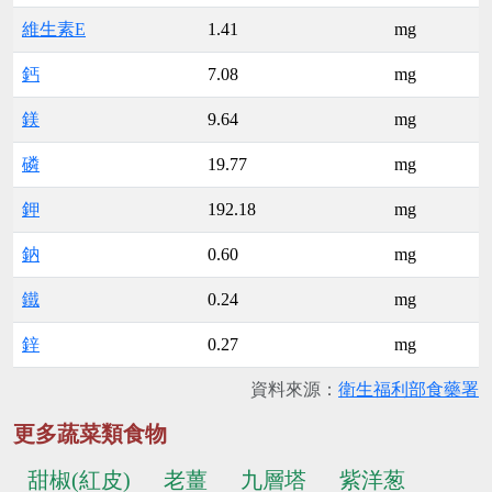
維生素E
1.41
mg
鈣
7.08
mg
鎂
9.64
mg
磷
19.77
mg
鉀
192.18
mg
鈉
0.60
mg
鐵
0.24
mg
鋅
0.27
mg
資料來源：
衛生福利部食藥署
更多蔬菜類食物
甜椒(紅皮)
老薑
九層塔
紫洋葱