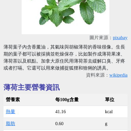
圖片來源：
pixabay
薄荷葉子內含香薰油，其氣味與胡椒薄荷的香味很像。生長
期的葉子都可以被採摘並乾燥保存，比如製作成薄荷果凍、
薄荷茶以及糕點。加拿大原住民用薄荷茶去緩解口臭、牙疼
或者打嗝。它還可以用來做捕捉狐狸和猞猁的誘具。
資料來源：
wikipedia
薄荷主要營養資訊
營養素
每100g含量
單位
熱量
41.16
kcal
脂肪
0.60
g