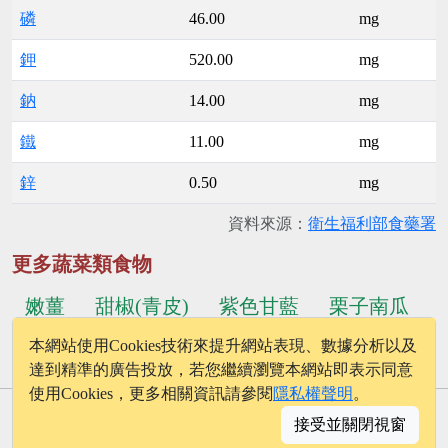
磷
46.00
mg
鉀
520.00
mg
鈉
14.00
mg
鐵
11.00
mg
鋅
0.50
mg
資料來源：
衛生福利部食藥署
更多蔬菜類食物
嫩薑
甜椒(青皮)
紫色甘藍
栗子南瓜
本網站使用Cookies技術來提升網站表現、數據分析以及
...更多食物
結球白菜
蕹菜
達到精準的廣告投放，若您繼續瀏覽本網站即表示同意
使用Cookies，更多相關資訊請參閱
隱私權聲明
。
© 2026 - onelife.tw
接受並關閉視窗
│
版權聲明
│
隱私權政策
│
聯絡我們