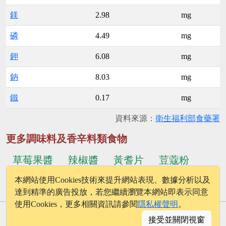
鎂
2.98
mg
磷
4.49
mg
鉀
6.08
mg
鈉
8.03
mg
鐵
0.17
mg
資料來源：
衛生福利部食藥署
更多調味料及香辛料類食物
草莓果醬
辣椒醬
黃耆片
荳蔻粉
本網站使用Cookies技術來提升網站表現、數據分析以及
...更多食物
紅辣椒油
味噌
達到精準的廣告投放，若您繼續瀏覽本網站即表示同意
使用Cookies，更多相關資訊請參閱
隱私權聲明
。
© 2026 - onelife.tw
接受並關閉視窗