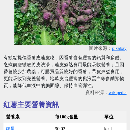
圖片來源：
pixabay
有觀點提倡番薯應連皮吃，因番薯含有豐富的鈣質和多酚。
烹煮前應徹底將皮洗淨，連皮煮熟食用最能吸收營養；且因
番薯較少加農藥，可購買品質較好的番薯，帶皮烹煮食用，
更能吸收到完整營養。地瓜皮含豐富的黏液蛋白等多醣類物
質，能降低血液中的膽固醇、保持血管彈性。
資料來源：
wikipedia
紅薯主要營養資訊
營養素
每100g含量
單位
熱量
90.02
kcal