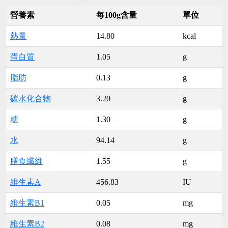
營養素
每100g含量
單位
熱量
14.80
kcal
蛋白質
1.05
g
脂肪
0.13
g
碳水化合物
3.20
g
糖
1.30
g
水
94.14
g
膳食纖維
1.55
g
維生素A
456.83
IU
維生素B1
0.05
mg
維生素B2
0.08
mg