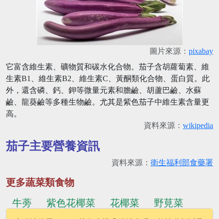
圖片來源：
pixabay
它富含維生素、礦物質和碳水化合物。茄子含胡蘿蔔素、維
生素B1、維生素B2、維生素C、黃酮類化合物、蛋白質。此
外，還含磷、鈣、鉀等微量元素和膽鹼、胡蘆巴鹼、水蘇
鹼、龍葵鹼等多種生物鹼。尤其是紫色茄子中維生素含量更
高。
資料來源：
wikipedia
茄子主要營養資訊
資料來源：
衛生福利部食藥署
更多蔬菜類食物
牛蒡
紫色花椰菜
花椰菜
野莧菜