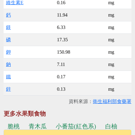
維生素E
0.16
mg
鈣
11.94
mg
鎂
6.33
mg
磷
17.35
mg
鉀
150.98
mg
鈉
7.11
mg
鐵
0.17
mg
鋅
0.13
mg
資料來源：
衛生福利部食藥署
更多水果類食物
脆桃
青木瓜
小番茄(紅色系)
白柚