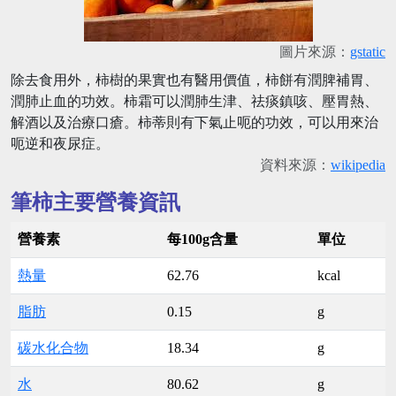
圖片來源：
gstatic
除去食用外，柿樹的果實也有醫用價值，柿餅有潤脾補胃、
潤肺止血的功效。柿霜可以潤肺生津、祛痰鎮咳、壓胃熱、
解酒以及治療口瘡。柿蒂則有下氣止呃的功效，可以用來治
呃逆和夜尿症。
資料來源：
wikipedia
筆柿主要營養資訊
營養素
每100g含量
單位
熱量
62.76
kcal
脂肪
0.15
g
碳水化合物
18.34
g
水
80.62
g