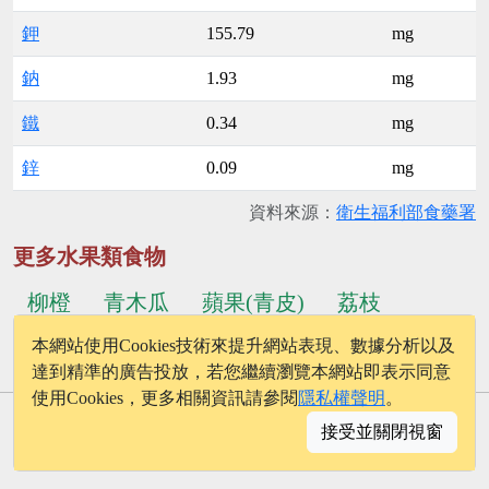
鉀
155.79
mg
鈉
1.93
mg
鐵
0.34
mg
鋅
0.09
mg
資料來源：
衛生福利部食藥署
更多水果類食物
柳橙
青木瓜
蘋果(青皮)
荔枝
本網站使用Cookies技術來提升網站表現、數據分析以及
...更多食物
小番茄(紅色系)
檸檬汁(綠皮)
達到精準的廣告投放，若您繼續瀏覽本網站即表示同意
使用Cookies，更多相關資訊請參閱
隱私權聲明
。
© 2026 - onelife.tw
接受並關閉視窗
│
版權聲明
│
隱私權政策
│
聯絡我們