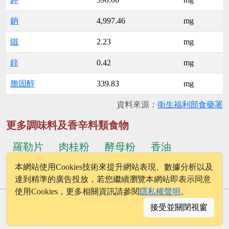
鈉
4,997.46
mg
鐵
2.23
mg
鋅
0.42
mg
膽固醇
339.83
mg
資料來源：
衛生福利部食藥署
更多調味料及香辛料類食物
羅勒片
肉桂粉
酵母粉
香油
本網站使用Cookies技術來提升網站表現、數據分析以及
...更多食物
花生醬
椰漿
達到精準的廣告投放，若您繼續瀏覽本網站即表示同意
使用Cookies，更多相關資訊請參閱
隱私權聲明
。
© 2026 - onelife.tw
接受並關閉視窗
│
版權聲明
│
隱私權政策
│
聯絡我們