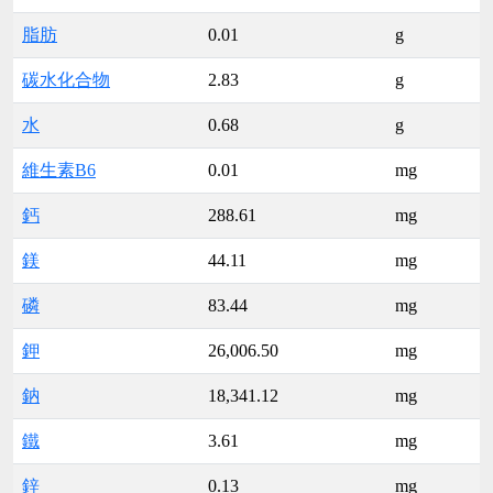
脂肪
0.01
g
碳水化合物
2.83
g
水
0.68
g
維生素B6
0.01
mg
鈣
288.61
mg
鎂
44.11
mg
磷
83.44
mg
鉀
26,006.50
mg
鈉
18,341.12
mg
鐵
3.61
mg
鋅
0.13
mg