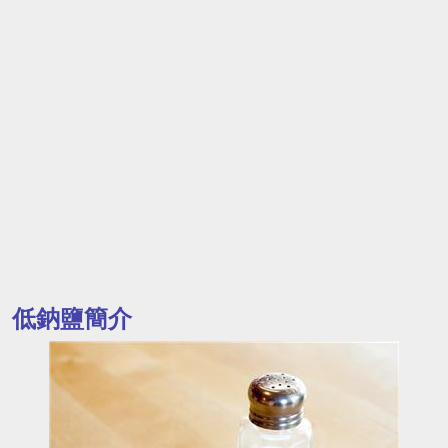
低鈉鹽簡介