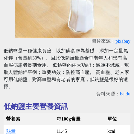
圖片來源：
pixabay
低鈉鹽是一種健康食鹽。以加碘食鹽為基礎，添加一定量氯
化鉀（含量約30%）。因此低鈉鹽最適合中老年人和患有高
血壓病患者長期食用。 低鈉鹽的兩大功能：減鹽不減咸，幫
助人體鈉鉀平衡；重要功效：防控高血壓。 高血壓、老人家
可用低鈉鹽，對高血壓和有老者的家庭，低鈉鹽是很好的選
擇。
資料來源：
baidu
低鈉鹽主要營養資訊
營養素
每100g含量
單位
熱量
11.45
kcal