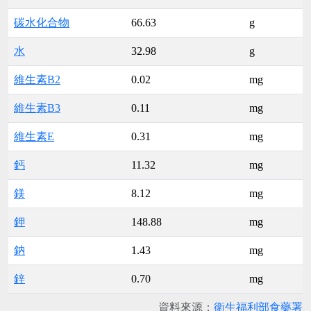
碳水化合物
66.63
g
水
32.98
g
維生素B2
0.02
mg
維生素B3
0.11
mg
維生素E
0.31
mg
鈣
11.32
mg
鎂
8.12
mg
鉀
148.88
mg
鈉
1.43
mg
鋅
0.70
mg
資料來源：
衛生福利部食藥署