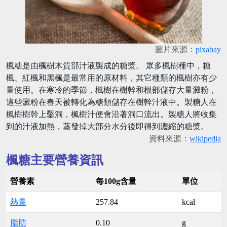
圖片來源：
pixabay
楓糖是由楓樹木質部汁液製成的糖漿。 眾多楓樹種中，糖
楓、紅楓和黑楓是最常用的原材料，其它種類的楓樹亦有少
量使用。在寒冷的季節，楓樹在樹幹和根部儲存大量澱粉，
這些澱粉在春天被轉化為糖類儲存在樹幹汁液中。製糖人在
楓樹樹幹上鑿洞，楓樹汁便會沿著洞口流出。製糖人將收集
到的汁液加熱，蒸發掉大部分水分後即得到濃縮的糖漿。
資料來源：
wikipedia
楓糖主要營養資訊
營養素
每100g含量
單位
熱量
257.84
kcal
脂肪
0.10
g