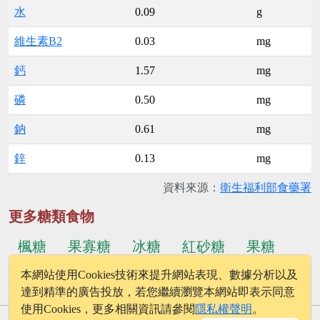
水
0.09
g
維生素B2
0.03
mg
鈣
1.57
mg
磷
0.50
mg
鈉
0.61
mg
鋅
0.13
mg
資料來源：
衛生福利部食藥署
更多糖類食物
楓糖
果寡糖
冰糖
紅砂糖
果糖
本網站使用Cookies技術來提升網站表現、數據分析以及
...更多食物
方糖
達到精準的廣告投放，若您繼續瀏覽本網站即表示同意
使用Cookies，更多相關資訊請參閱
隱私權聲明
。