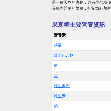
是一種天然的寡糖，亦有作代糖使
等腸內益菌的繁殖，抑制壞細菌
果寡糖主要營養資訊
營養素
熱量
碳水化合物
糖
水
維生素B9
維生素C
鈉