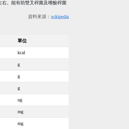
%左右。能有助雙叉桿菌及嗜酸桿菌
資料來源：
wikipedia
單位
kcal
g
g
g
ug
mg
mg