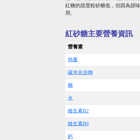
紅糖的甜度較砂糖低，但因為甜
用。
紅砂糖主要營養資訊
營養素
熱量
碳水化合物
糖
水
維生素B2
維生素B6
鈣