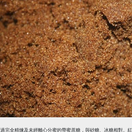
經過完全精煉及未經離心分蜜的帶蜜蔗糖，與砂糖、冰糖相對。