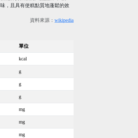
原味，且具有使糕點質地蓬鬆的效
資料來源：
wikipedia
單位
kcal
g
g
g
mg
mg
mg