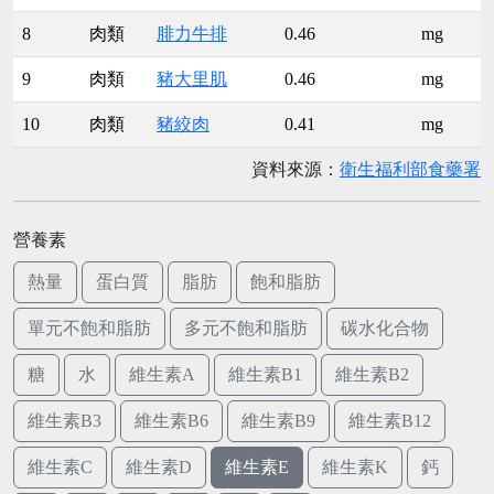
8
肉類
腓力牛排
0.46
mg
9
肉類
豬大里肌
0.46
mg
10
肉類
豬絞肉
0.41
mg
資料來源：
衛生福利部食藥署
營養素
熱量
蛋白質
脂肪
飽和脂肪
單元不飽和脂肪
多元不飽和脂肪
碳水化合物
糖
水
維生素A
維生素B1
維生素B2
維生素B3
維生素B6
維生素B9
維生素B12
維生素C
維生素D
維生素E
維生素K
鈣