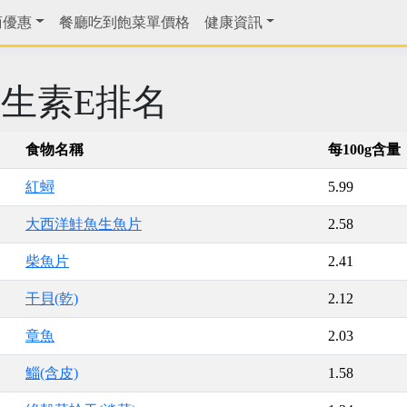
商優惠
餐廳吃到飽菜單價格
健康資訊
生素E排名
食物名稱
每100g含量
紅蟳
5.99
大西洋鮭魚生魚片
2.58
柴魚片
2.41
干貝(乾)
2.12
章魚
2.03
鯔(含皮)
1.58