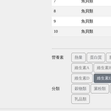
7
魚貝類
8
魚貝類
9
魚貝類
10
魚貝類
營養素
熱量
蛋白質
維生素A
維生素B
維生素D
維生素
分類
穀物類
澱粉類
乳品類