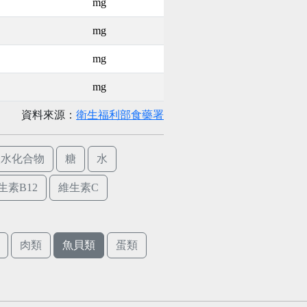
mg
mg
mg
mg
資料來源：
衛生福利部食藥署
碳水化合物
糖
水
生素B12
維生素C
肉類
魚貝類
蛋類