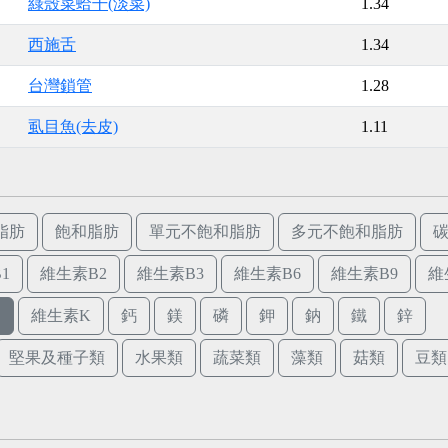
綠殼菜蛤干(淡菜)
1.34
西施舌
1.34
台灣鎖管
1.28
虱目魚(去皮)
1.11
脂肪
飽和脂肪
單元不飽和脂肪
多元不飽和脂肪
1
維生素B2
維生素B3
維生素B6
維生素B9
維
E
維生素K
鈣
鎂
磷
鉀
鈉
鐵
鋅
堅果及種子類
水果類
蔬菜類
藻類
菇類
豆類