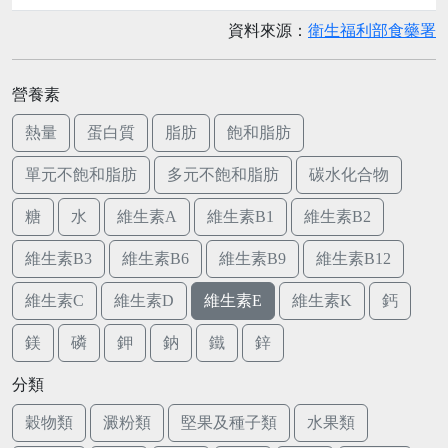
資料來源：
衛生福利部食藥署
營養素
熱量
蛋白質
脂肪
飽和脂肪
單元不飽和脂肪
多元不飽和脂肪
碳水化合物
糖
水
維生素A
維生素B1
維生素B2
維生素B3
維生素B6
維生素B9
維生素B12
維生素C
維生素D
維生素E
維生素K
鈣
鎂
磷
鉀
鈉
鐵
鋅
分類
穀物類
澱粉類
堅果及種子類
水果類