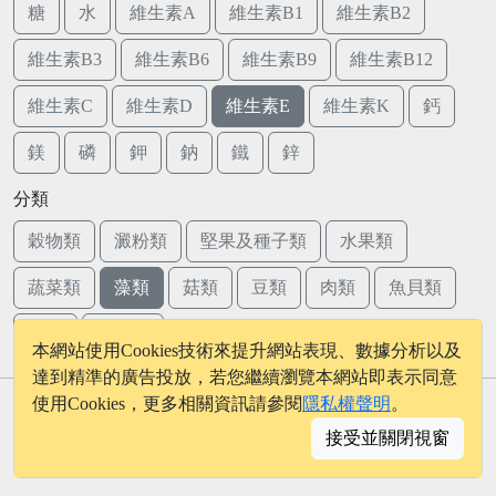
糖
水
維生素A
維生素B1
維生素B2
維生素B3
維生素B6
維生素B9
維生素B12
維生素C
維生素D
維生素E
維生素K
鈣
鎂
磷
鉀
鈉
鐵
鋅
分類
穀物類
澱粉類
堅果及種子類
水果類
蔬菜類
藻類
菇類
豆類
肉類
魚貝類
蛋類
乳品類
本網站使用Cookies技術來提升網站表現、數據分析以及
達到精準的廣告投放，若您繼續瀏覽本網站即表示同意
使用Cookies，更多相關資訊請參閱
隱私權聲明
。
© 2026 - onelife.tw
接受並關閉視窗
│
版權聲明
│
隱私權政策
│
聯絡我們