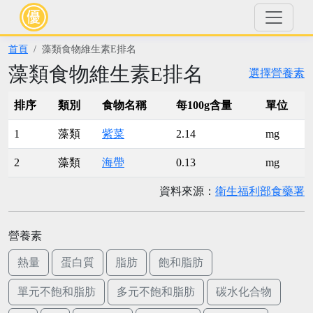
首頁
藻類食物維生素E排名
藻類食物維生素E排名
選擇營養素
排序
類別
食物名稱
每100g含量
單位
1
藻類
紫菜
2.14
mg
2
藻類
海帶
0.13
mg
資料來源：
衛生福利部食藥署
營養素
熱量
蛋白質
脂肪
飽和脂肪
單元不飽和脂肪
多元不飽和脂肪
碳水化合物