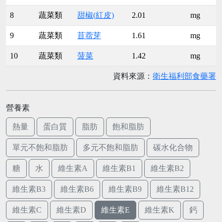
8
蔬菜類
甜椒(紅皮)
2.01
mg
9
蔬菜類
苜蓿芽
1.61
mg
10
蔬菜類
菠菜
1.42
mg
資料來源：
衛生福利部食藥署
營養素
熱量
蛋白質
脂肪
飽和脂肪
單元不飽和脂肪
多元不飽和脂肪
碳水化合物
糖
水
維生素A
維生素B1
維生素B2
維生素B3
維生素B6
維生素B9
維生素B12
維生素C
維生素D
維生素E
維生素K
鈣