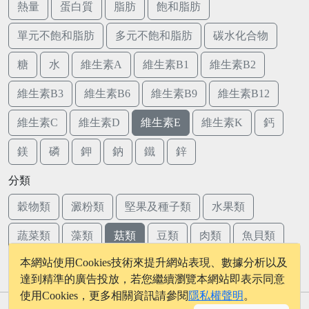
熱量
蛋白質
脂肪
飽和脂肪
單元不飽和脂肪
多元不飽和脂肪
碳水化合物
糖
水
維生素A
維生素B1
維生素B2
維生素B3
維生素B6
維生素B9
維生素B12
維生素C
維生素D
維生素E
維生素K
鈣
鎂
磷
鉀
鈉
鐵
鋅
分類
穀物類
澱粉類
堅果及種子類
水果類
蔬菜類
藻類
菇類
豆類
肉類
魚貝類
本網站使用Cookies技術來提升網站表現、數據分析以及
蛋類
乳品類
達到精準的廣告投放，若您繼續瀏覽本網站即表示同意
使用Cookies，更多相關資訊請參閱
隱私權聲明
。