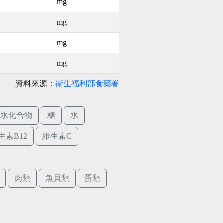
mg
mg
mg
mg
資料來源：
衛生福利部食藥署
碳水化合物
糖
水
生素B12
維生素C
肉類
魚貝類
蛋類