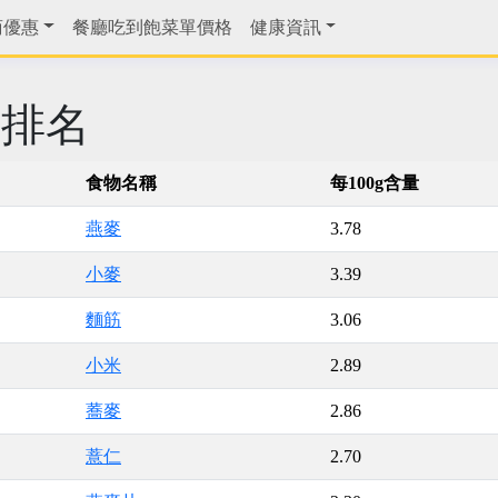
商優惠
餐廳吃到飽菜單價格
健康資訊
鐵排名
食物名稱
每100g含量
燕麥
3.78
小麥
3.39
麵筋
3.06
小米
2.89
蕎麥
2.86
薏仁
2.70