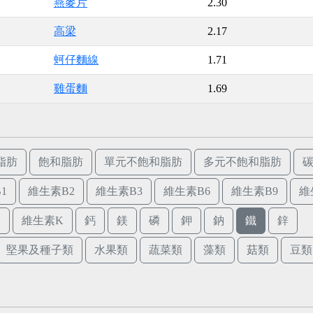
燕麥片
2.30
高梁
2.17
蚵仔麵線
1.71
雞蛋麵
1.69
脂肪
飽和脂肪
單元不飽和脂肪
多元不飽和脂肪
1
維生素B2
維生素B3
維生素B6
維生素B9
維
E
維生素K
鈣
鎂
磷
鉀
鈉
鐵
鋅
堅果及種子類
水果類
蔬菜類
藻類
菇類
豆類