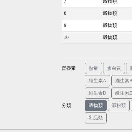
7
穀物類
8
穀物類
9
穀物類
10
穀物類
營養素
熱量
蛋白質
維生素A
維生素B
維生素D
維生素
分類
穀物類
澱粉類
乳品類