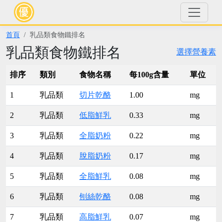
首頁
乳品類食物鐵排名
乳品類食物鐵排名
選擇營養素
排序
類別
食物名稱
每100g含量
單位
1
乳品類
切片乾酪
1.00
mg
2
乳品類
低脂鮮乳
0.33
mg
3
乳品類
全脂奶粉
0.22
mg
4
乳品類
脫脂奶粉
0.17
mg
5
乳品類
全脂鮮乳
0.08
mg
6
乳品類
刨絲乾酪
0.08
mg
7
乳品類
高脂鮮乳
0.07
mg