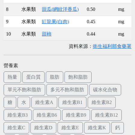
8
水果類
甜瓜(網紋洋香瓜)
0.50
mg
9
水果類
紅龍果(白肉)
0.45
mg
10
水果類
甜柿
0.44
mg
資料來源：
衛生福利部食藥署
營養素
熱量
蛋白質
脂肪
飽和脂肪
單元不飽和脂肪
多元不飽和脂肪
碳水化合物
糖
水
維生素A
維生素B1
維生素B2
維生素B3
維生素B6
維生素B9
維生素B12
維生素C
維生素D
維生素E
維生素K
鈣