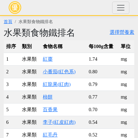
首頁
水果類食物鐵排名
水果類食物鐵排名
選擇營養素
排序
類別
食物名稱
每100g含量
單位
1
水果類
紅棗
1.74
mg
2
水果類
小番茄(紅色系)
0.80
mg
3
水果類
紅龍果(紅肉)
0.79
mg
4
水果類
柿餅
0.77
mg
5
水果類
百香果
0.70
mg
6
水果類
李子(紅皮紅肉)
0.54
mg
7
水果類
紅毛丹
0.52
mg