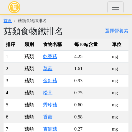
首頁
菇類食物鐵排名
菇類食物鐵排名
選擇營養素
排序
類別
食物名稱
每100g含量
單位
1
菇類
乾香菇
4.25
mg
2
菇類
草菇
1.61
mg
3
菇類
金針菇
0.93
mg
4
菇類
松茸
0.75
mg
5
菇類
秀珍菇
0.60
mg
6
菇類
香菇
0.58
mg
7
菇類
杏鮑菇
0.27
mg