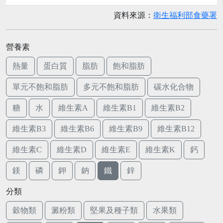
資料來源：
衛生福利部食藥署
營養素
熱量
蛋白質
脂肪
飽和脂肪
單元不飽和脂肪
多元不飽和脂肪
碳水化合物
糖
水
維生素A
維生素B1
維生素B2
維生素B3
維生素B6
維生素B9
維生素B12
維生素C
維生素D
維生素E
維生素K
鈣
鎂
磷
鉀
鈉
鐵
鋅
分類
穀物類
澱粉類
堅果及種子類
水果類