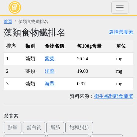
首頁
藻類食物鐵排名
藻類食物鐵排名
選擇營養素
排序
類別
食物名稱
每100g含量
單位
1
藻類
紫菜
56.24
mg
2
藻類
洋菜
19.00
mg
3
藻類
海帶
0.97
mg
資料來源：
衛生福利部食藥署
營養素
熱量
蛋白質
脂肪
飽和脂肪