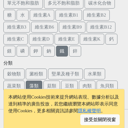
單元不飽和脂肪
多元不飽和脂肪
碳水化合物
糖
水
維生素A
維生素B1
維生素B2
維生素B3
維生素B6
維生素B9
維生素B12
維生素C
維生素D
維生素E
維生素K
鈣
鎂
磷
鉀
鈉
鐵
鋅
分類
穀物類
澱粉類
堅果及種子類
水果類
蔬菜類
藻類
菇類
豆類
肉類
魚貝類
本網站使用Cookies技術來提升網站表現、數據分析以及
蛋類
乳品類
達到精準的廣告投放，若您繼續瀏覽本網站即表示同意
使用Cookies，更多相關資訊請參閱
隱私權聲明
。
© 2026 - onelife.tw
接受並關閉視窗
│
版權聲明
│
隱私權政策
│
聯絡我們