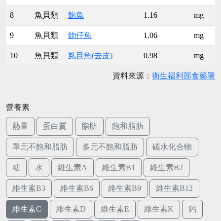
8
魚貝類
鮑魚
1.16
mg
9
魚貝類
魩仔魚
1.06
mg
10
魚貝類
虱目魚(去皮)
0.98
mg
資料來源：
衛生福利部食藥署
營養素
熱量
蛋白質
脂肪
飽和脂肪
單元不飽和脂肪
多元不飽和脂肪
碳水化合物
糖
水
維生素A
維生素B1
維生素B2
維生素B3
維生素B6
維生素B9
維生素B12
維生素C
維生素D
維生素E
維生素K
鈣