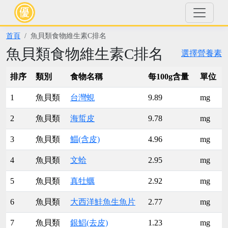
首頁
魚貝類食物維生素C排名
魚貝類食物維生素C排名
選擇營養素
排序
類別
食物名稱
每100g含量
單位
1
魚貝類
台灣蜆
9.89
mg
2
魚貝類
海蜇皮
9.78
mg
3
魚貝類
鯔(含皮)
4.96
mg
4
魚貝類
文蛤
2.95
mg
5
魚貝類
真牡蠣
2.92
mg
6
魚貝類
大西洋鮭魚生魚片
2.77
mg
7
魚貝類
銀鯧(去皮)
1.23
mg