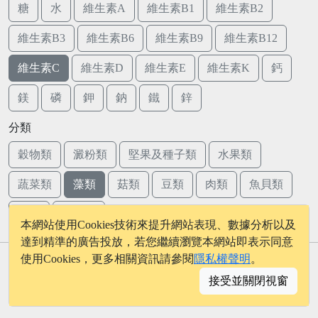
糖
水
維生素A
維生素B1
維生素B2
維生素B3
維生素B6
維生素B9
維生素B12
維生素C
維生素D
維生素E
維生素K
鈣
鎂
磷
鉀
鈉
鐵
鋅
分類
穀物類
澱粉類
堅果及種子類
水果類
蔬菜類
藻類
菇類
豆類
肉類
魚貝類
蛋類
乳品類
本網站使用Cookies技術來提升網站表現、數據分析以及
達到精準的廣告投放，若您繼續瀏覽本網站即表示同意
使用Cookies，更多相關資訊請參閱
隱私權聲明
。
© 2026 - onelife.tw
接受並關閉視窗
│
版權聲明
│
隱私權政策
│
聯絡我們