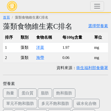
首頁
藻類食物維生素C排名
藻類食物維生素C排名
選擇營養素
排序
類別
食物名稱
每100g含量
單位
1
藻類
洋菜
1.97
mg
2
藻類
海帶
0.06
mg
資料來源：
衛生福利部食藥署
營養素
熱量
蛋白質
脂肪
飽和脂肪
單元不飽和脂肪
多元不飽和脂肪
碳水化合物