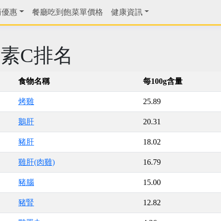
商優惠
餐廳吃到飽菜單價格
健康資訊
素C排名
食物名稱
每100g含量
烤雞
25.89
鵝肝
20.31
豬肝
18.02
雞肝(肉雞)
16.79
豬腦
15.00
豬腎
12.82