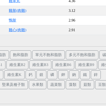
雞睪丸
4.36
雞胗(肉雞)
3.12
鴨胗
2.96
雞心(肉雞)
2.91
脂肪
飽和脂肪
單元不飽和脂肪
多元不飽和脂肪
1
維生素B2
維生素B3
維生素B6
維生素B9
維
E
維生素K
鈣
鎂
磷
鉀
鈉
鐵
鋅
堅果及種子類
水果類
蔬菜類
藻類
菇類
豆類