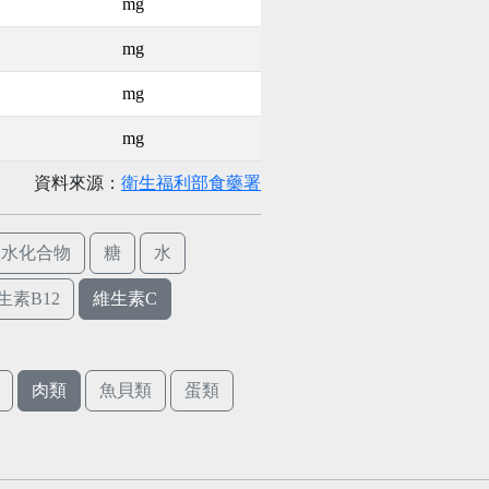
mg
mg
mg
mg
資料來源：
衛生福利部食藥署
碳水化合物
糖
水
生素B12
維生素C
肉類
魚貝類
蛋類