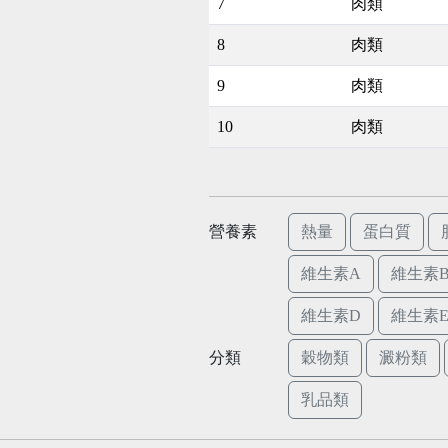
7
肉類
8
肉類
9
肉類
10
肉類
營養素
熱量
蛋白質
維生素A
維生素B
維生素D
維生素
分類
穀物類
澱粉類
乳品類