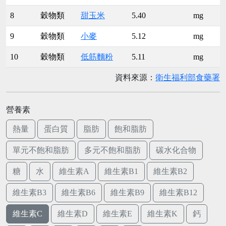
8
穀物類
甜玉米
5.40
mg
9
穀物類
小麥
5.12
mg
10
穀物類
低筋麵粉
5.11
mg
資料來源：
衛生福利部食藥署
營養素
熱量
蛋白質
脂肪
飽和脂肪
單元不飽和脂肪
多元不飽和脂肪
碳水化合物
糖
水
維生素A
維生素B1
維生素B2
維生素B3
維生素B6
維生素B9
維生素B12
維生素C
維生素D
維生素E
維生素K
鈣