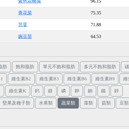
紫色花椰菜
96.15
青花菜
75.35
芫荽
71.88
豌豆苗
64.53
脂肪
飽和脂肪
單元不飽和脂肪
多元不飽和脂肪
1
維生素B2
維生素B3
維生素B6
維生素B9
維
E
維生素K
鈣
鎂
磷
鉀
鈉
鐵
鋅
堅果及種子類
水果類
蔬菜類
藻類
菇類
豆類