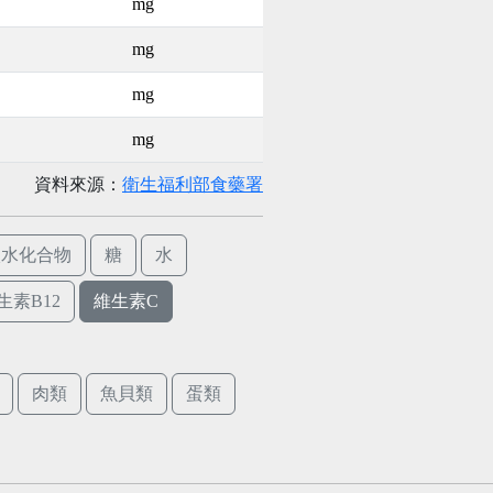
mg
mg
mg
mg
資料來源：
衛生福利部食藥署
碳水化合物
糖
水
生素B12
維生素C
肉類
魚貝類
蛋類