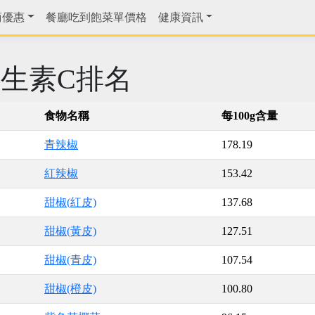
商優惠
餐廳吃到飽菜單價格
健康資訊
生素C排名
食物名稱
每100g含量
青辣椒
178.19
紅辣椒
153.42
甜椒(紅皮)
137.68
甜椒(黃皮)
127.51
甜椒(青皮)
107.54
甜椒(橙皮)
100.80