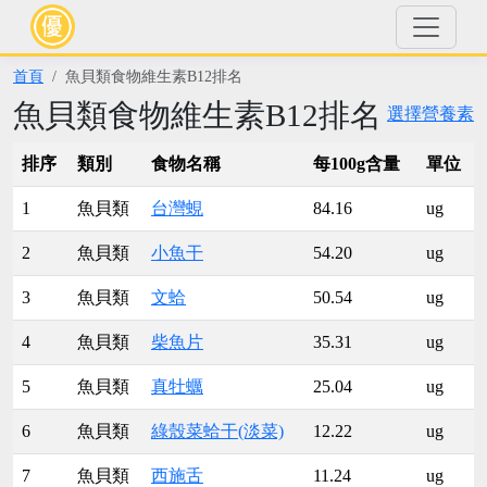
首頁
魚貝類食物維生素B12排名
魚貝類食物維生素B12排名
選擇營養素
排序
類別
食物名稱
每100g含量
單位
1
魚貝類
台灣蜆
84.16
ug
2
魚貝類
小魚干
54.20
ug
3
魚貝類
文蛤
50.54
ug
4
魚貝類
柴魚片
35.31
ug
5
魚貝類
真牡蠣
25.04
ug
6
魚貝類
綠殼菜蛤干(淡菜)
12.22
ug
7
魚貝類
西施舌
11.24
ug