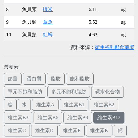
8
魚貝類
蝦米
6.11
ug
9
魚貝類
章魚
5.52
ug
10
魚貝類
紅蟳
4.63
ug
資料來源：
衛生福利部食藥署
營養素
熱量
蛋白質
脂肪
飽和脂肪
單元不飽和脂肪
多元不飽和脂肪
碳水化合物
糖
水
維生素A
維生素B1
維生素B2
維生素B3
維生素B6
維生素B9
維生素B12
維生素C
維生素D
維生素E
維生素K
鈣