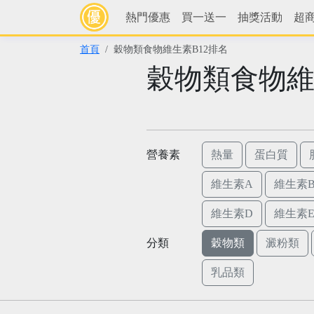
熱門優惠
買一送一
抽獎活動
超
首頁
穀物類食物維生素B12排名
穀物類食物維
營養素
熱量
蛋白質
維生素A
維生素B
維生素D
維生素
分類
穀物類
澱粉類
乳品類