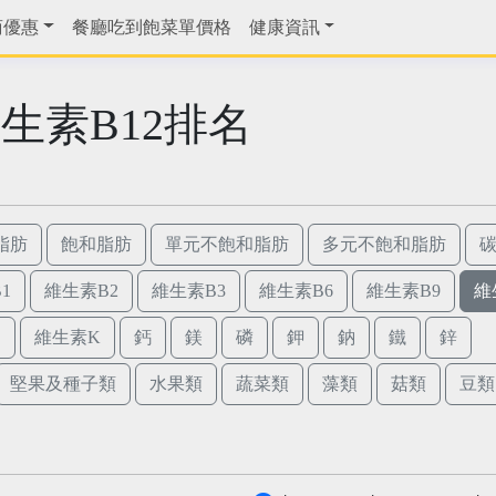
商優惠
餐廳吃到飽菜單價格
健康資訊
生素B12排名
脂肪
飽和脂肪
單元不飽和脂肪
多元不飽和脂肪
1
維生素B2
維生素B3
維生素B6
維生素B9
維
E
維生素K
鈣
鎂
磷
鉀
鈉
鐵
鋅
堅果及種子類
水果類
蔬菜類
藻類
菇類
豆類