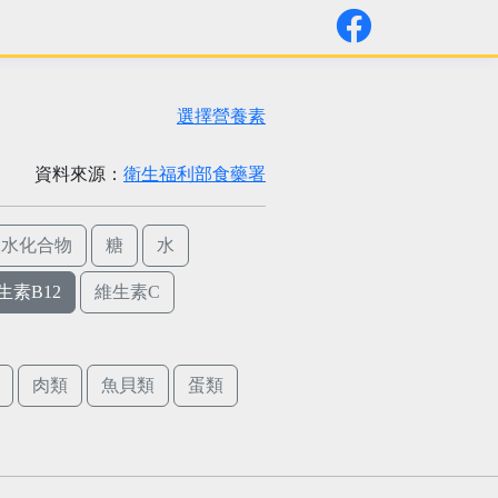
選擇營養素
資料來源：
衛生福利部食藥署
碳水化合物
糖
水
生素B12
維生素C
肉類
魚貝類
蛋類