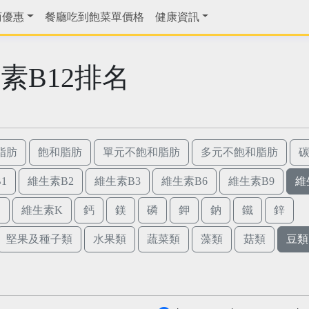
商優惠
餐廳吃到飽菜單價格
健康資訊
素B12排名
脂肪
飽和脂肪
單元不飽和脂肪
多元不飽和脂肪
1
維生素B2
維生素B3
維生素B6
維生素B9
維
E
維生素K
鈣
鎂
磷
鉀
鈉
鐵
鋅
堅果及種子類
水果類
蔬菜類
藻類
菇類
豆類