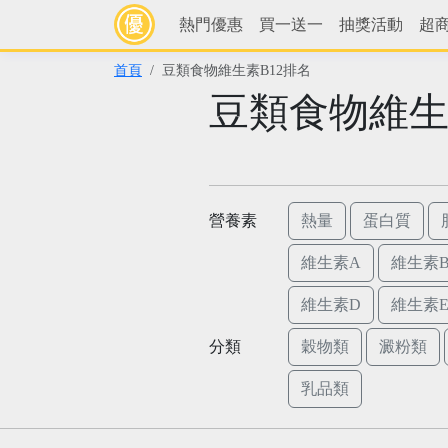
熱門優惠
買一送一
抽獎活動
超
首頁
豆類食物維生素B12排名
豆類食物維生
營養素
熱量
蛋白質
維生素A
維生素B
維生素D
維生素
分類
穀物類
澱粉類
乳品類