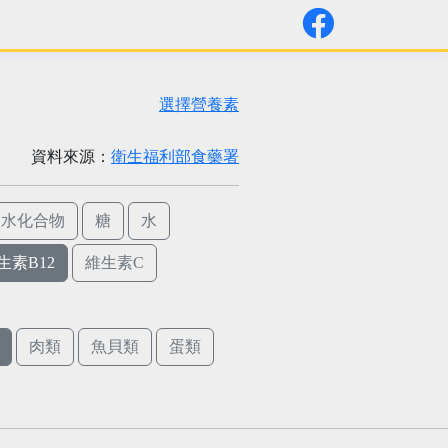
選擇營養素
資料來源：
衛生福利部食藥署
碳水化合物
糖
水
生素B12
維生素C
肉類
魚貝類
蛋類