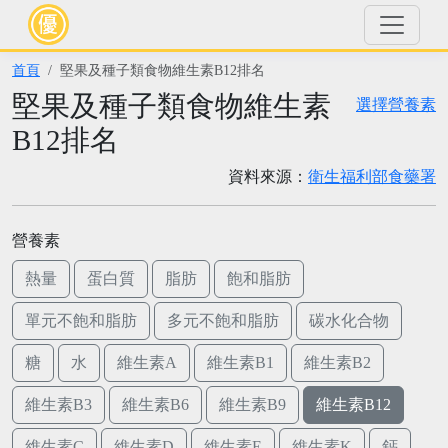
首頁
堅果及種子類食物維生素B12排名
堅果及種子類食物維生素
選擇營養素
B12排名
資料來源：
衛生福利部食藥署
營養素
熱量
蛋白質
脂肪
飽和脂肪
單元不飽和脂肪
多元不飽和脂肪
碳水化合物
糖
水
維生素A
維生素B1
維生素B2
維生素B3
維生素B6
維生素B9
維生素B12
維生素C
維生素D
維生素E
維生素K
鈣