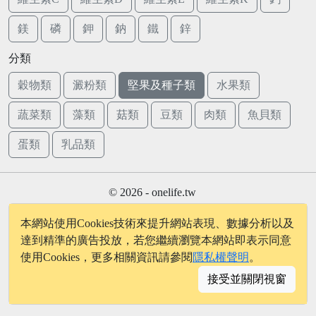
鎂
磷
鉀
鈉
鐵
鋅
分類
穀物類
澱粉類
堅果及種子類
水果類
蔬菜類
藻類
菇類
豆類
肉類
魚貝類
蛋類
乳品類
© 2026 - onelife.tw
│
版權聲明
│
隱私權政策
│
聯絡我們
本網站使用Cookies技術來提升網站表現、數據分析以及
達到精準的廣告投放，若您繼續瀏覽本網站即表示同意
使用Cookies，更多相關資訊請參閱
隱私權聲明
。
接受並關閉視窗