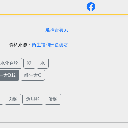
選擇營養素
資料來源：
衛生福利部食藥署
碳水化合物
糖
水
生素B12
維生素C
肉類
魚貝類
蛋類