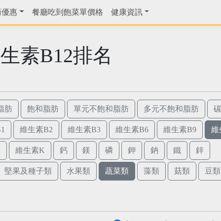
商優惠
餐廳吃到飽菜單價格
健康資訊
生素B12排名
脂肪
飽和脂肪
單元不飽和脂肪
多元不飽和脂肪
1
維生素B2
維生素B3
維生素B6
維生素B9
維
E
維生素K
鈣
鎂
磷
鉀
鈉
鐵
鋅
堅果及種子類
水果類
蔬菜類
藻類
菇類
豆類