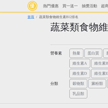
熱門優惠
買一送一
抽獎活動
超
首頁
蔬菜類食物維生素B12排名
蔬菜類食物維
營養素
熱量
蛋白質
維生素A
維生素B
維生素D
維生素
分類
穀物類
澱粉類
乳品類