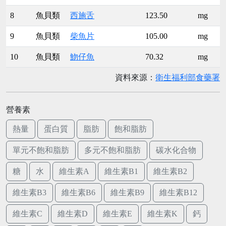
8
魚貝類
西施舌
123.50
mg
9
魚貝類
柴魚片
105.00
mg
10
魚貝類
魩仔魚
70.32
mg
資料來源：
衛生福利部食藥署
營養素
熱量
蛋白質
脂肪
飽和脂肪
單元不飽和脂肪
多元不飽和脂肪
碳水化合物
糖
水
維生素A
維生素B1
維生素B2
維生素B3
維生素B6
維生素B9
維生素B12
維生素C
維生素D
維生素E
維生素K
鈣