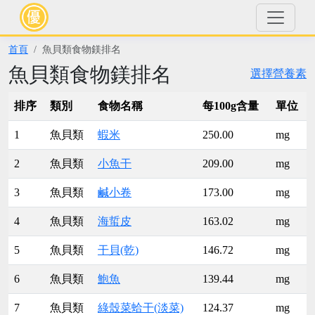
首頁
魚貝類食物鎂排名
魚貝類食物鎂排名
選擇營養素
排序
類別
食物名稱
每100g含量
單位
1
魚貝類
蝦米
250.00
mg
2
魚貝類
小魚干
209.00
mg
3
魚貝類
鹹小卷
173.00
mg
4
魚貝類
海蜇皮
163.02
mg
5
魚貝類
干貝(乾)
146.72
mg
6
魚貝類
鮑魚
139.44
mg
7
魚貝類
綠殼菜蛤干(淡菜)
124.37
mg