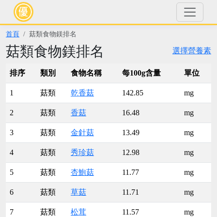
首頁
菇類食物鎂排名
菇類食物鎂排名
選擇營養素
排序
類別
食物名稱
每100g含量
單位
1
菇類
乾香菇
142.85
mg
2
菇類
香菇
16.48
mg
3
菇類
金針菇
13.49
mg
4
菇類
秀珍菇
12.98
mg
5
菇類
杏鮑菇
11.77
mg
6
菇類
草菇
11.71
mg
7
菇類
松茸
11.57
mg