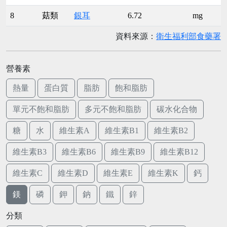
8
菇類
銀耳
6.72
mg
資料來源：
衛生福利部食藥署
營養素
熱量
蛋白質
脂肪
飽和脂肪
單元不飽和脂肪
多元不飽和脂肪
碳水化合物
糖
水
維生素A
維生素B1
維生素B2
維生素B3
維生素B6
維生素B9
維生素B12
維生素C
維生素D
維生素E
維生素K
鈣
鎂
磷
鉀
鈉
鐵
鋅
分類