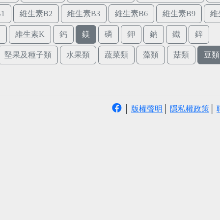
1
維生素B2
維生素B3
維生素B6
維生素B9
維
E
維生素K
鈣
鎂
磷
鉀
鈉
鐵
鋅
堅果及種子類
水果類
蔬菜類
藻類
菇類
豆類
│
版權聲明
│
隱私權政策
│