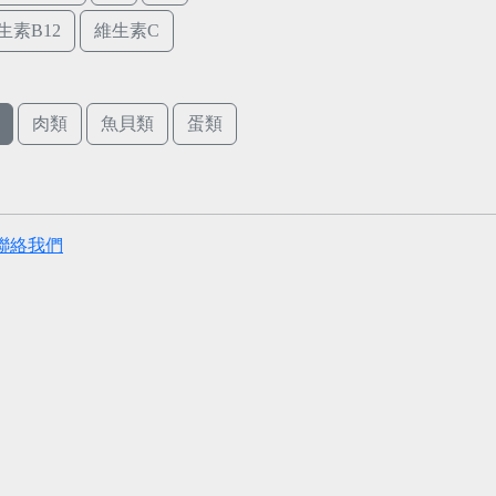
生素B12
維生素C
肉類
魚貝類
蛋類
聯絡我們