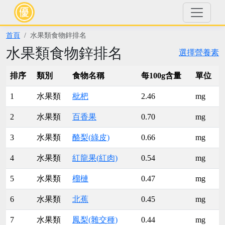
首頁
水果類食物鋅排名
水果類食物鋅排名
選擇營養素
排序
類別
食物名稱
每100g含量
單位
1
水果類
枇杷
2.46
mg
2
水果類
百香果
0.70
mg
3
水果類
酪梨(綠皮)
0.66
mg
4
水果類
紅龍果(紅肉)
0.54
mg
5
水果類
榴槤
0.47
mg
6
水果類
北蕉
0.45
mg
7
水果類
鳳梨(雜交種)
0.44
mg