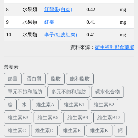
8
水果類
紅龍果(白肉)
0.42
mg
9
水果類
紅棗
0.41
mg
10
水果類
李子(紅皮紅肉)
0.41
mg
資料來源：
衛生福利部食藥署
營養素
熱量
蛋白質
脂肪
飽和脂肪
單元不飽和脂肪
多元不飽和脂肪
碳水化合物
糖
水
維生素A
維生素B1
維生素B2
維生素B3
維生素B6
維生素B9
維生素B12
維生素C
維生素D
維生素E
維生素K
鈣