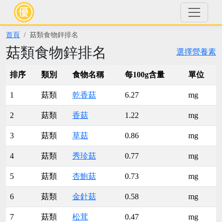
首頁
菇類食物鋅排名
菇類食物鋅排名
選擇營養素
排序
類別
食物名稱
每100g含量
單位
1
菇類
乾香菇
6.27
mg
2
菇類
香菇
1.22
mg
3
菇類
草菇
0.86
mg
4
菇類
秀珍菇
0.77
mg
5
菇類
杏鮑菇
0.73
mg
6
菇類
金針菇
0.58
mg
7
菇類
松茸
0.47
mg