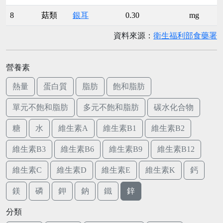
8
菇類
銀耳
0.30
mg
資料來源：
衛生福利部食藥署
營養素
熱量
蛋白質
脂肪
飽和脂肪
單元不飽和脂肪
多元不飽和脂肪
碳水化合物
糖
水
維生素A
維生素B1
維生素B2
維生素B3
維生素B6
維生素B9
維生素B12
維生素C
維生素D
維生素E
維生素K
鈣
鎂
磷
鉀
鈉
鐵
鋅
分類