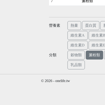
7
澱粉類
營養素
熱量
蛋白質
維生素A
維生素B
維生素D
維生素
分類
穀物類
澱粉類
乳品類
© 2026 - onelife.tw