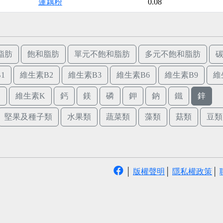
蓮藕粉
0.08
脂肪
飽和脂肪
單元不飽和脂肪
多元不飽和脂肪
1
維生素B2
維生素B3
維生素B6
維生素B9
維
E
維生素K
鈣
鎂
磷
鉀
鈉
鐵
鋅
堅果及種子類
水果類
蔬菜類
藻類
菇類
豆類
│
版權聲明
│
隱私權政策
│