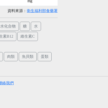
mg
資料來源：
衛生福利部食藥署
碳水化合物
糖
水
生素B12
維生素C
肉類
魚貝類
蛋類
聯絡我們