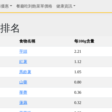
商優惠
餐廳吃到飽菜單價格
健康資訊
鋅排名
食物名稱
每100g含量
芋頭
2.21
紅薯
1.12
馬鈴薯
1.05
山藥
0.80
荸薺
0.36
蓮藕
0.32