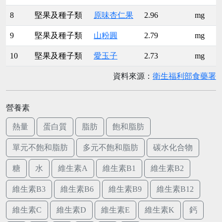
8
堅果及種子類
原味杏仁果
2.96
mg
9
堅果及種子類
山粉圓
2.79
mg
10
堅果及種子類
愛玉子
2.73
mg
資料來源：
衛生福利部食藥署
營養素
熱量
蛋白質
脂肪
飽和脂肪
單元不飽和脂肪
多元不飽和脂肪
碳水化合物
糖
水
維生素A
維生素B1
維生素B2
維生素B3
維生素B6
維生素B9
維生素B12
維生素C
維生素D
維生素E
維生素K
鈣