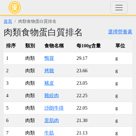
首頁
肉類食物蛋白質排名
肉類食物蛋白質排名
選擇營養素
排序
類別
食物名稱
每100g含量
單位
1
肉類
鴨賞
29.17
g
2
肉類
烤雞
23.66
g
3
肉類
豬皮
23.05
g
4
肉類
雞絞肉
22.25
g
5
肉類
沙朗牛排
22.05
g
6
肉類
里肌肉
21.30
g
7
肉類
牛筋
21.13
g