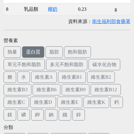
8
乳品類
椰奶
0.23
g
資料來源：
衛生福利部食藥署
營養素
熱量
蛋白質
脂肪
飽和脂肪
單元不飽和脂肪
多元不飽和脂肪
碳水化合物
糖
水
維生素A
維生素B1
維生素B2
維生素B3
維生素B6
維生素B9
維生素B12
維生素C
維生素D
維生素E
維生素K
鈣
鎂
磷
鉀
鈉
鐵
鋅
分類