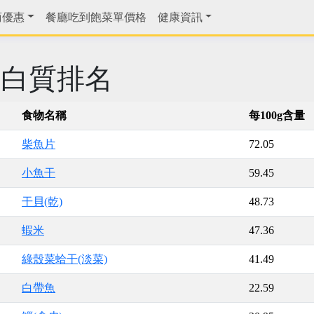
商優惠
餐廳吃到飽菜單價格
健康資訊
蛋白質排名
食物名稱
每100g含量
柴魚片
72.05
小魚干
59.45
干貝(乾)
48.73
蝦米
47.36
綠殼菜蛤干(淡菜)
41.49
白帶魚
22.59