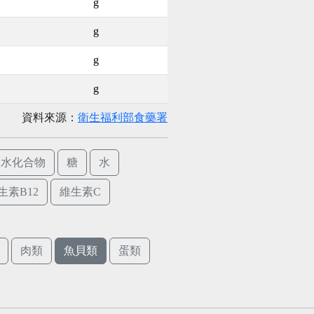
g
g
g
g
資料來源：
衛生福利部食藥署
碳水化合物
糖
水
生素B12
維生素C
肉類
魚貝類
蛋類