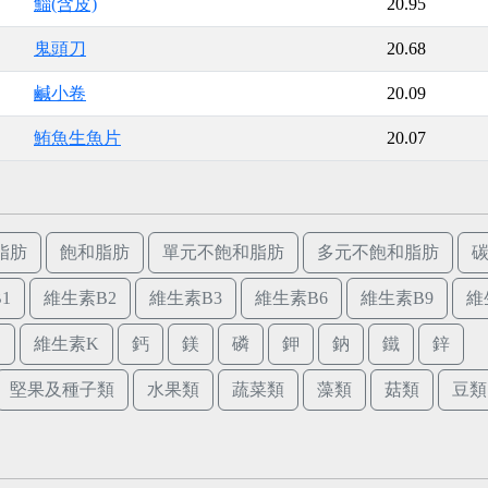
鯔(含皮)
20.95
鬼頭刀
20.68
鹹小卷
20.09
鮪魚生魚片
20.07
脂肪
飽和脂肪
單元不飽和脂肪
多元不飽和脂肪
1
維生素B2
維生素B3
維生素B6
維生素B9
維
E
維生素K
鈣
鎂
磷
鉀
鈉
鐵
鋅
堅果及種子類
水果類
蔬菜類
藻類
菇類
豆類