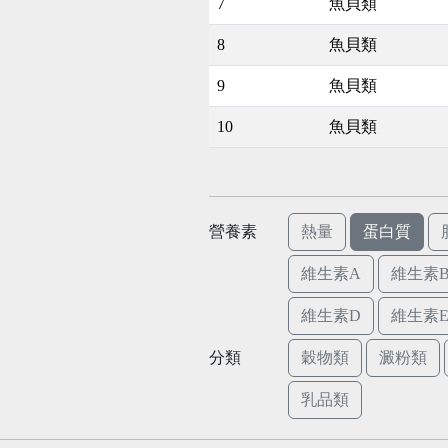
7
魚貝類
8
魚貝類
9
魚貝類
10
魚貝類
營養素
熱量
蛋白質
維生素A
維生素B
維生素D
維生素
分類
穀物類
澱粉類
乳品類